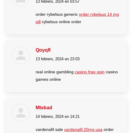
13 febrero, 2024 en 03:57
dice:
order rybelsus generic
order rybelsus 14 mg
pill
rybelsus online order
Qoyqfl
13 febrero, 2024 en 23:03
dice:
real online gambling
casino free spin
casino
games online
Mtsbad
14 febrero, 2024 en 14:21
dice:
vardenafil sale
vardenafil 20mg usa
order