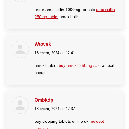
order amoxicillin 1000mg for sale
amoxicillin
250mg tablet
amoxil pills
Wtovsk
18 enero, 2024 en 12:41
dice:
amoxil tablet
buy amoxil 250mg sale
amoxil
cheap
Ombkdp
18 enero, 2024 en 17:37
dice:
buy sleeping tablets online uk
meloset
canada