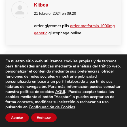
Kitboa
21 febrero, 2024 en 09:20
dice:
order glycomet pills
order metformin 1000mg
generic
glucophage online
Cdznqc
En nuestro sitio web utilizamos cookies propias y de terceros
para finalidades analíticas mediante el análisis del tráfico web,
21 febrero, 2024 en 09:39
dice:
personalizar el contenido mediante sus preferencias, ofrecer
funciones de redes sociales y mostrarle publicidad
orlistat order online
diltiazem online
brand
personalizada en base a un perfil elaborado a partir de sus
hábitos de navegación. Para más información puedes consultar
diltiazem
nuestra política de cookies
AQUÍ
. Puedes aceptar todas las
cookies mediante el botón “Aceptar” o puedes aceptarlas de
forma concreta, modificar su selección o rechazar su uso
pulsando en
Configuración de Cookies
.
Yieqmx
Aceptar
Rechazar
21 febrero, 2024 en 12:52
dice: