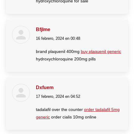
hydroxychloroquine for sale
Bfjlme
16 febrero, 2024 en 00:48
dice:
brand plaquenil 400mg
buy plaquenil generic
hydroxychloroquine 200mg pills
Dxfuem
17 febrero, 2024 en 04:52
dice:
tadalafil over the counter
order tadalafil 5mg
generic
order cialis 10mg online