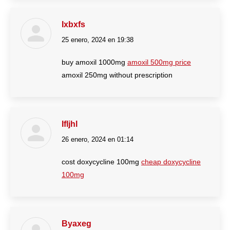
Ixbxfs
25 enero, 2024 en 19:38
dice:
buy amoxil 1000mg
amoxil 500mg price
amoxil 250mg without prescription
Ifljhl
26 enero, 2024 en 01:14
dice:
cost doxycycline 100mg
cheap doxycycline
100mg
Byaxeg