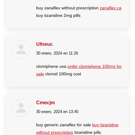
buy zanaflex without prescription
zanaflex ca
buy tizanidine 2mg pills
Ufneuc
30 enero, 2024 en 11:26
dice:
clomiphene usa
order clomiphene 100mg for
sale
clomid 100mg cost
Cmecjm
30 enero, 2024 en 13:45
dice:
buy generic zanaflex for sale
buy tizanidine
without prescription
tizanidine pills