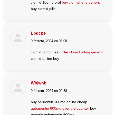
clomid 100mg oral
buy clomiphene generic
buy clomid pills
Lbdcpe
9 febrero, 2024 en 08:08
dice:
clomid 50mg usa
order clomid 50mg generic
clomid online buy
Whjwnb
9 febrero, 2024 en 09:38
dice:
buy neurontin 100mg online cheap
gabapentin 800mg over the counter
buy
generic gabapentin 800mg