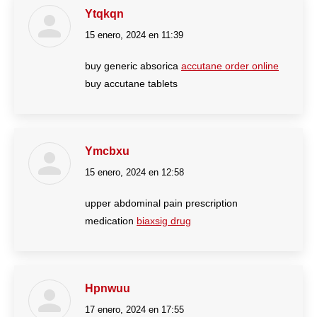
Ytqkqn
15 enero, 2024 en 11:39
dice:
buy generic absorica
accutane order online
buy accutane tablets
Ymcbxu
15 enero, 2024 en 12:58
dice:
upper abdominal pain prescription
medication
biaxsig drug
Hpnwuu
17 enero, 2024 en 17:55
dice: