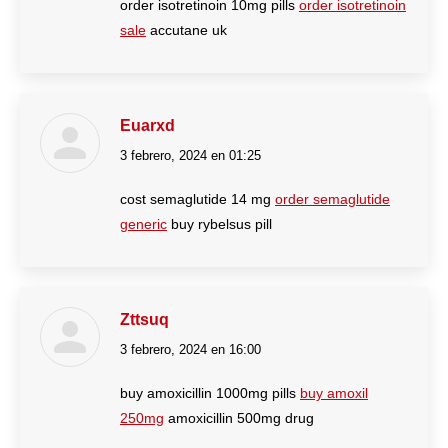
order isotretinoin 10mg pills
order isotretinoin
sale
accutane uk
Euarxd
3 febrero, 2024 en 01:25
dice:
cost semaglutide 14 mg
order semaglutide
generic
buy rybelsus pill
Zttsuq
3 febrero, 2024 en 16:00
dice:
buy amoxicillin 1000mg pills
buy amoxil
250mg
amoxicillin 500mg drug