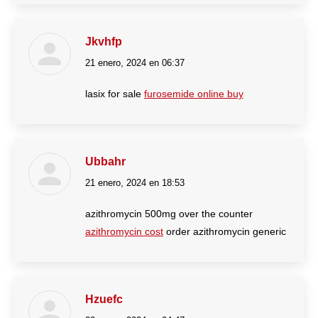
Jkvhfp
21 enero, 2024 en 06:37
dice:
lasix for sale
furosemide online buy
Ubbahr
21 enero, 2024 en 18:53
dice:
azithromycin 500mg over the counter
azithromycin cost
order azithromycin generic
Hzuefc