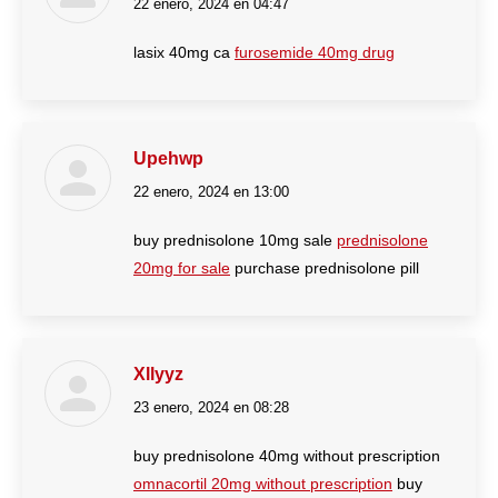
22 enero, 2024 en 04:47
dice:
lasix 40mg ca
furosemide 40mg drug
Upehwp
22 enero, 2024 en 13:00
dice:
buy prednisolone 10mg sale
prednisolone
20mg for sale
purchase prednisolone pill
Xllyyz
23 enero, 2024 en 08:28
dice:
buy prednisolone 40mg without prescription
omnacortil 20mg without prescription
buy