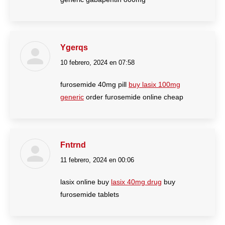
Ygerqs
10 febrero, 2024 en 07:58
dice:
furosemide 40mg pill
buy lasix 100mg
generic
order furosemide online cheap
Fntrnd
11 febrero, 2024 en 00:06
dice:
lasix online buy
lasix 40mg drug
buy
furosemide tablets