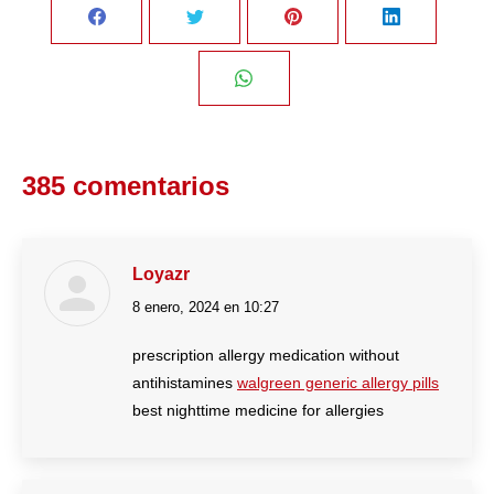
Share
Share
Share
Share
on
on
on
on
Share
Facebook
Twitter
Pinterest
LinkedIn
on
385 comentarios
WhatsApp
Loyazr
8 enero, 2024 en 10:27
dice:
prescription allergy medication without
antihistamines
walgreen generic allergy pills
best nighttime medicine for allergies