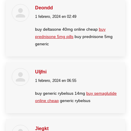
Deondd
1 febrero, 2024 en 02:49
dice:
buy deltasone 40mg online cheap
buy
prednisone 5mg pills
buy prednisone 5mg
generic
Uljfni
1 febrero, 2024 en 06:55
dice:
buy generic rybelsus 14mg
buy semaglutide
online cheap
generic rybelsus
Jiegkt