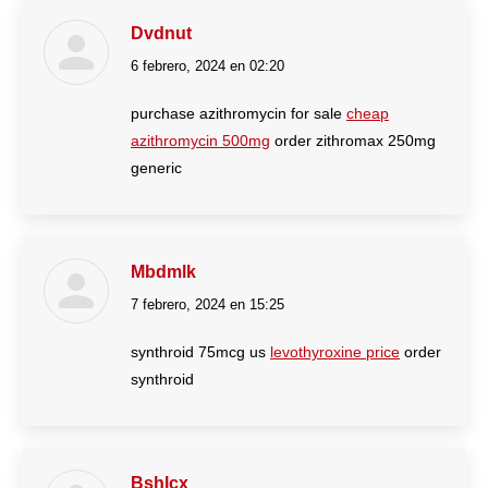
Dvdnut
6 febrero, 2024 en 02:20
dice:
purchase azithromycin for sale
cheap
azithromycin 500mg
order zithromax 250mg
generic
Mbdmlk
7 febrero, 2024 en 15:25
dice:
synthroid 75mcg us
levothyroxine price
order
synthroid
Bshlcx