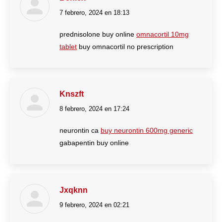
7 febrero, 2024 en 18:13
dice:
prednisolone buy online
omnacortil 10mg
tablet
buy omnacortil no prescription
Knszft
8 febrero, 2024 en 17:24
dice:
neurontin ca
buy neurontin 600mg generic
gabapentin buy online
Jxqknn
9 febrero, 2024 en 02:21
dice: