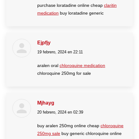
purchase loratadine online cheap
claritin
medication
buy loratadine generic
Ejpfjy
19 febrero, 2024 en 22:11
dice:
aralen oral
chloroquine medication
chloroquine 250mg for sale
Mjhayg
20 febrero, 2024 en 02:39
dice:
buy aralen 250mg online cheap
chloroquine
250mg sale
buy generic chloroquine online