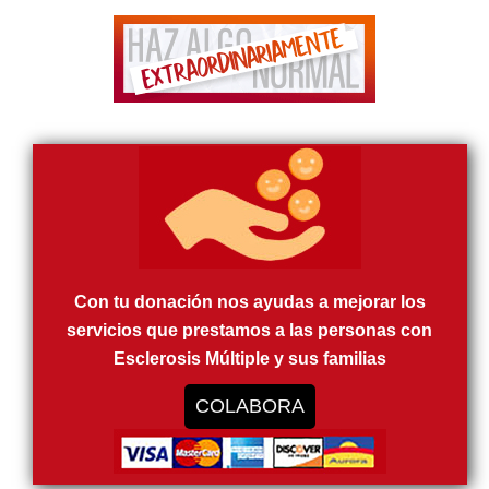
Con tu donación nos ayudas a mejorar los
servicios que prestamos a las personas con
Esclerosis Múltiple y sus familias
COLABORA