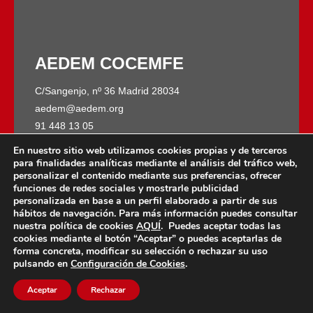
AEDEM COCEMFE
C/Sangenjo, nº 36 Madrid 28034
aedem@aedem.org
91 448 13 05
En nuestro sitio web utilizamos cookies propias y de terceros
para finalidades analíticas mediante el análisis del tráfico web,
personalizar el contenido mediante sus preferencias, ofrecer
funciones de redes sociales y mostrarle publicidad
personalizada en base a un perfil elaborado a partir de sus
hábitos de navegación. Para más información puedes consultar
nuestra política de cookies
AQUÍ
. Puedes aceptar todas las
cookies mediante el botón “Aceptar” o puedes aceptarlas de
forma concreta, modificar su selección o rechazar su uso
AEDEM-COCEMFE es miembro de:
pulsando en
Configuración de Cookies
.
Aceptar
Rechazar